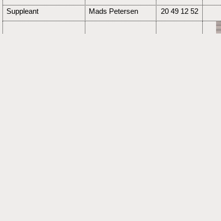
Suppleant
Mads Petersen
20 49 12 52
Christian Mikael
71 24 64 60
Suppleant
Overgaard
Kontakt
Hvis du vil i kontakt med bestyrelsen kan du
skrive til formanden: