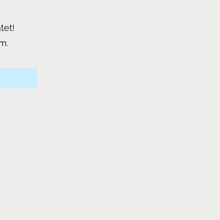
tet!
m.