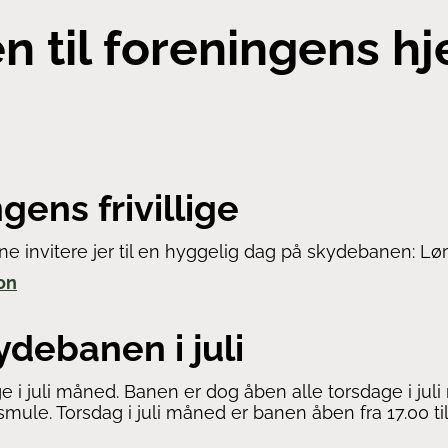
 til foreningens 
ngens frivillige
erne invitere jer til en hyggelig dag på skydebanen: Lø
ion
ydebanen i juli
i juli måned. Banen er dog åben alle torsdage i jul
ule. Torsdag i juli måned er banen åben fra 17.00 til