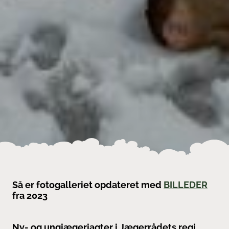
Så er fotogalleriet opdateret med
BILLEDER
fra 2023
Ny- og ungjægerjagter i Jægerrådets regi