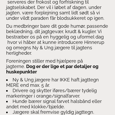
serveres der frokost og forfriskning til
jagtselskabet. Der vil i løbet af dagen, under
jagten, være forplejning samt lidt sødt så vi
under vildt paraden får blodsukkeret op igen.
Du medbringer bare dit gode humør, passende
beklædning, dit jagtgevær, krudt & kugler. Vi
bestræber os på en hyggelig og uformel dag
hvor vi håber at kunne introducere Hinnerup
og omegns Ny & Ung jægere til jagtens
herligheder.
Foreningen stiller med hjælpere på
jagterne.
Dog er der lige et par detaljer og
huskepunkter
Ny & Ung jægere har IKKE haft jagttegn
MERE end max. 5 år.
Drivere og skytter iføres/bærer tydelig
markeringer i orange/signalfarver.
Hunde bærer signal farvet halsbånd eller
andet med klokke/bjælde.
Jægere skal fremvise gyldig jagttegn.